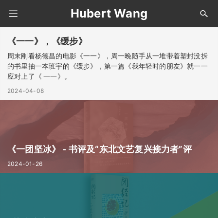
Hubert Wang
《一一》，《缓步》
周末刚看杨德昌的电影《一一》，周一晚随手从一堆带着塑封没拆
的书里抽一本班宇的《缓步》，第一篇《我年轻时的朋友》就一一
应对上了《 一一》。
循环和命定总是跟佛教扯不开关系，《一一》是这样，《我年轻时
2024-04-08
的朋友》 也是。命定的无力感是四五十岁之后回看二三十岁的青春
才会有的感受，却在 29 迈向 30 的关头一次次提前放映，也不知道
是好是坏。
“電影發明以後，人類的生命，比以前至少延長了3倍”，可能是一
种幸运？去做不留遗憾，殊途同归泡沫幻影也不只有无力改变的无
力感？换角度看也是不用怕错了，总会回归正轨，还真很难有大众
《一团坚冰》 - 书评及“东北文艺复兴接力者”评
定义的标准化”正轨“，至少是自己内心的那个”正轨“。
2024-01-26
《一一》看......